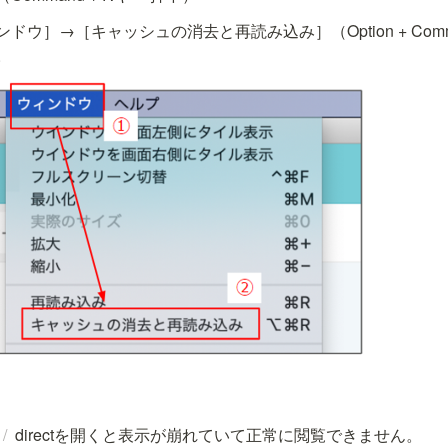
ウ］→［キャッシュの消去と再読み込み］（Option + Comm
。
/
directを開くと表示が崩れていて正常に閲覧できません。