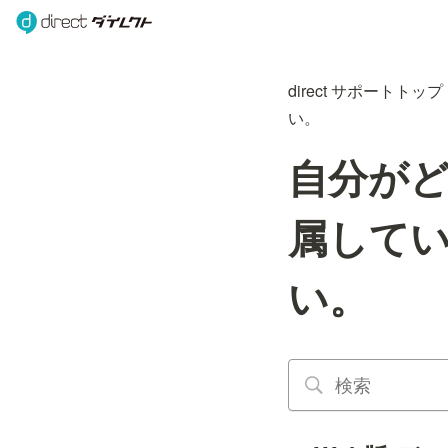
direct サポートトップ
い。
自分が
属して
い。