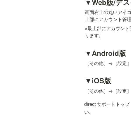
▼Web版/デ
画面右上の丸いアイ
上部にアカウント管理
※最上部にアカウン
ります。
▼Android版
［その他］→［設定
▼iOS版
［その他］→［設定
direct サポートトップ
い。